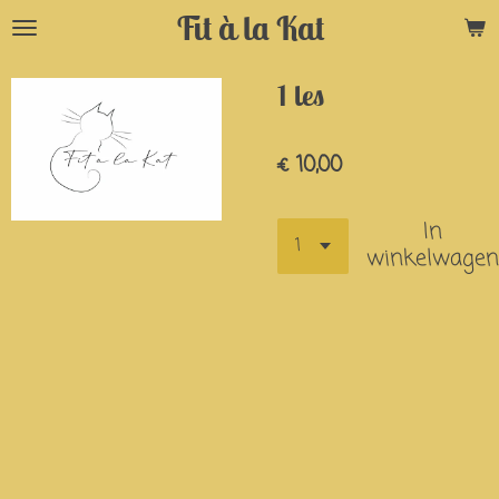
Fit à la Kat
Ga
direct
naar
1 les
de
hoofdinhoud
€ 10,00
In
winkelwagen