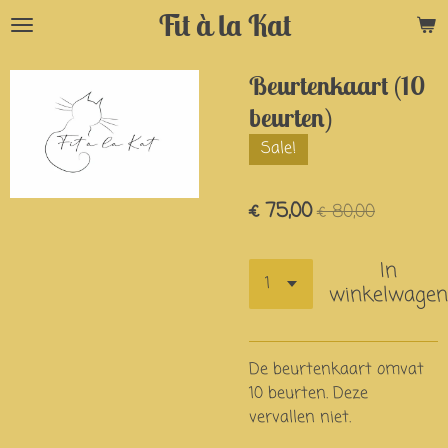
Fit à la Kat
Ga
direct
naar
Beurtenkaart (10
de
beurten)
hoofdinhoud
Sale!
€ 75,00
€ 80,00
In
winkelwagen
De beurtenkaart omvat
10 beurten. Deze
vervallen niet.